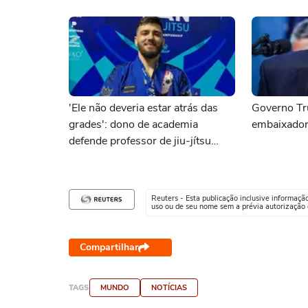
'Ele não deveria estar atrás das
Governo Tr
grades': dono de academia
embaixador
defende professor de jiu-jítsu
brasileiro preso pelo ICE
Reuters - Esta publicação inclusive informaçã
uso ou de seu nome sem a prévia autorização d
Compartilhar
TAGS
MUNDO
NOTÍCIAS