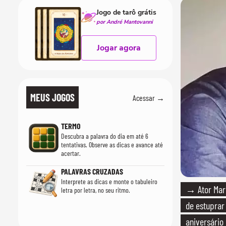
Jogo de tarô grátis
por André Mantovanni
Jogar agora
MEUS JOGOS
Acessar →
TERMO
Descubra a palavra do dia em até 6
tentativas. Observe as dicas e avance até
acertar.
PALAVRAS CRUZADAS
Interprete as dicas e monte o tabuleiro
→ Ator Marc
letra por letra, no seu ritmo.
de estuprar
aniversário