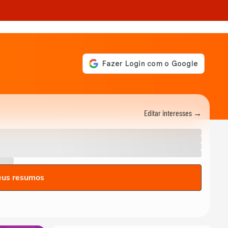
Editar interesses →
eus resumos