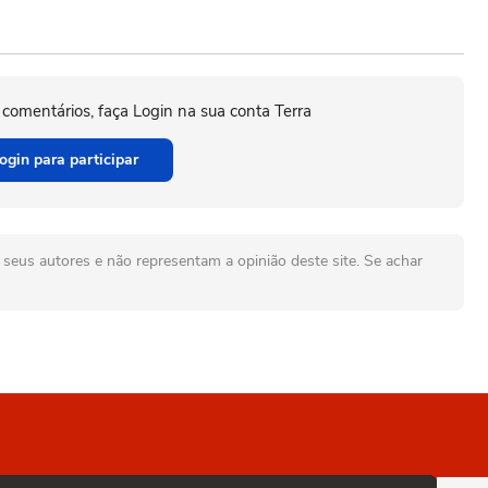
 comentários, faça Login na sua conta Terra
ogin para participar
seus autores e não representam a opinião deste site. Se achar