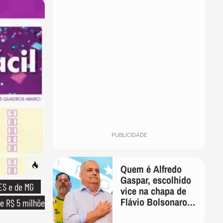
PUBLICIDADE
Quem é Alfredo
Gaspar, escolhido
ES e de MG
vice na chapa de
Flávio Bolsonaro
e R$ 5 milhões
para presidente