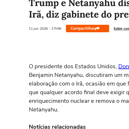
Trump e Netanyahu d
Irã, diz gabinete do pr
Compartilhar
11 jun
2026
- 17h56
Exibir co
‌O presidente dos Estados Unidos,
Don
Benjamin Netanyahu, ‌discutiram ‌um 
elaboração com ‌o Irã, ‌ocasião ⁠em ⁠q
que qualquer ⁠acordo final deve exigir ‌
enriquecimento nuclear e remova o mat
Netanyahu.
Notícias relacionadas