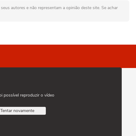
seus autores e não representam a opinião deste site. Se achar
oi possível reproduzir o vídeo
Tentar novamente