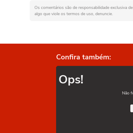
Os comentários são de responsabilidade exclusiva de 
algo que viole os termos de uso, denuncie.
Confira também:
Ops!
Não f