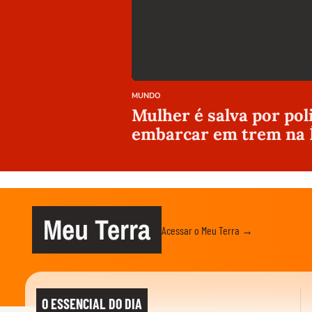
MUNDO
Mulher é salva por pol
embarcar em trem na 
Meu Terra
Acessar o Meu Terra →
O ESSENCIAL DO DIA