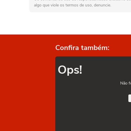
algo que viole os termos de uso, denuncie.
Confira também:
Ops!
Não f