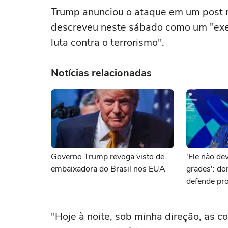
Trump ‌anunciou o ataque em ⁠um post n
descreveu neste sábado como um "exem
luta ‌contra o terrorismo".
Notícias relacionadas
Governo Trump revoga visto de
'Ele não dev
embaixadora do Brasil nos EUA
grades': d
defende pro
brasileiro 
"Hoje à noite, ‌sob minha ⁠direção, ⁠as