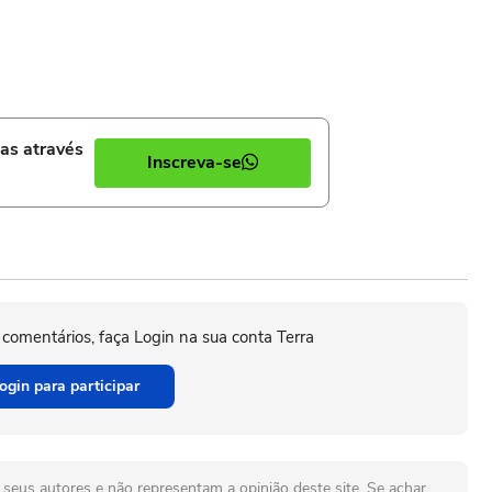
ias através
Inscreva-se
 comentários, faça Login na sua conta Terra
ogin para participar
seus autores e não representam a opinião deste site. Se achar