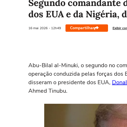
Segundo comandante do
dos EUA e da Nigéria, 
Compartilhar
16 mai
2026
- 12h49
Exibir co
Abu-Bilal al-Minuki, ‌o segundo no co
operação conduzida pelas forças dos E
disseram o ‌presidente dos EUA,
Donal
Ahmed Tinubu.