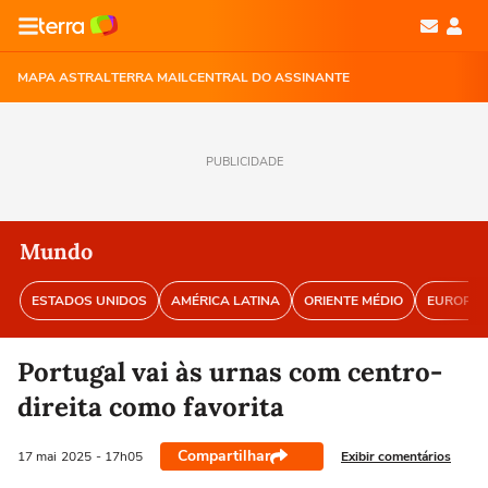
MAPA ASTRAL
TERRA MAIL
CENTRAL DO ASSINANTE
PUBLICIDADE
Mundo
ESTADOS UNIDOS
AMÉRICA LATINA
ORIENTE MÉDIO
EUROPA
Portugal vai às urnas com centro-
direita como favorita
Compartilhar
Exibir comentários
17 mai
2025
- 17h05