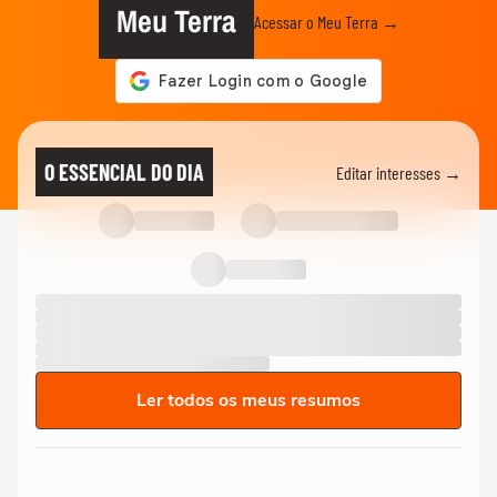
Meu Terra
Acessar o Meu Terra →
O ESSENCIAL DO DIA
Editar interesses →
Ler todos os meus resumos