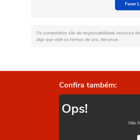
Fazer L
Os comentários são de responsabilidade exclusiva de 
algo que viole os termos de uso, denuncie.
Confira também:
Ops!
Não f