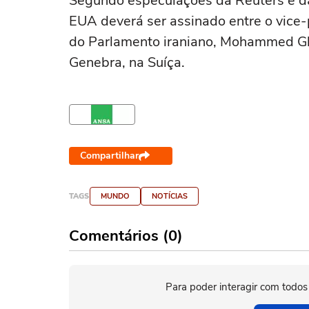
Segundo especulações da Reuters e da
EUA deverá ser assinado entre o vice-
do Parlamento iraniano, Mohammed Gh
Genebra, na Suíça.
Compartilhar
TAGS
MUNDO
NOTÍCIAS
Comentários (0)
Para poder interagir com todos