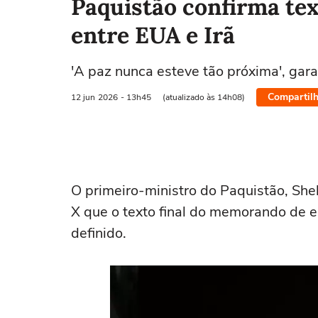
Paquistão confirma tex
entre EUA e Irã
'A paz nunca esteve tão próxima', gar
Compartilh
12 jun
2026
- 13h45
(atualizado às 14h08)
O primeiro-ministro do Paquistão, Sheh
X que o texto final do memorando de e
definido.