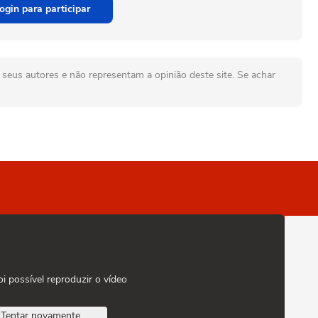
ogin para participar
seus autores e não representam a opinião deste site. Se achar
oi possível reproduzir o vídeo
Tentar novamente