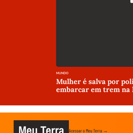
MUNDO
Mulher é salva por pol
embarcar em trem na 
Meu Terra
Acessar o Meu Terra →