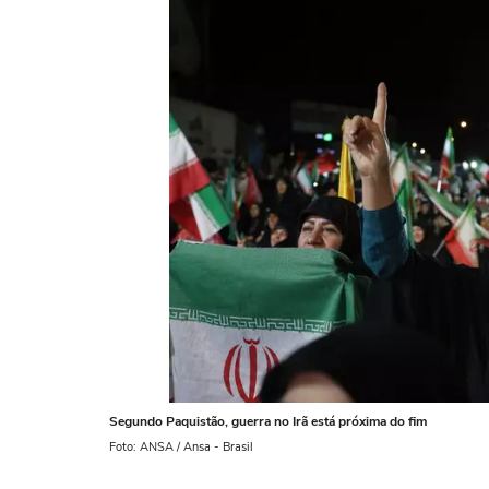
Segundo Paquistão, guerra no Irã está próxima do fim
Foto: ANSA / Ansa - Brasil