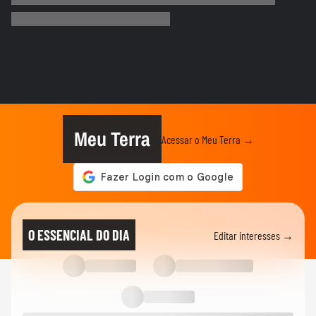
acordo para...
MUNDO
Irã divulga vídeo de petroleiros em
chamas após ataques em Ormuz
AS PRINCIPAIS NOTÍCIAS DA EUROPA
Milhares de imigrantes chegam a Ceuta,
na Espanha, e prefeito pede...
Meu Terra
Acessar o Meu Terra →
MUNDO
Menino de 11 anos viraliza após virar
tradutor da mãe durante...
ELEIÇÕES
Lula diz que não é ‘louco’ de brigar com
O ESSENCIAL DO DIA
Editar interesses →
China e EUA: ‘Quero...
FUTEBOL
No Japão, Zico tranquiliza fãs após
terremoto de grandes...