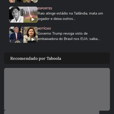
ESPORTES
Raio atinge estádio na Tailândia, mata um
jogador e deixa outros...
NOTÍCIAS
Governo Trump revoga visto de
embaixadora do Brasil nos EUA; saiba...
PLANETA
Golfinho fêmea de luto carrega corpo de
Recomendado por Taboola
filhote por vários dias na...
MUNDO
Drone persegue vendedor em mercado,
explode e lança homem contra...
FUTEBOL
Trump nega ter conversado com Infantino
sobre proposta da Fifa...
ESTADOS UNIDOS
Trump diz que Israel está 'muito feliz' com