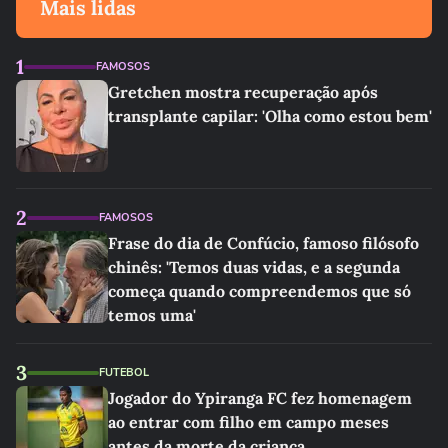
Mais lidas
1
FAMOSOS
Gretchen mostra recuperação após
transplante capilar: 'Olha como estou bem'
2
FAMOSOS
Frase do dia de Confúcio, famoso filósofo
chinês: 'Temos duas vidas, e a segunda
começa quando compreendemos que só
temos uma'
3
FUTEBOL
Jogador do Ypiranga FC fez homenagem
ao entrar com filho em campo meses
antes da morte da criança