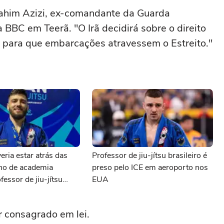
Ebrahim Azizi, ex-comandante da Guarda
à BBC em Teerã. "O Irã decidirá sobre o direito
 para que embarcações atravessem o Estreito."
eria estar atrás das
Professor de jiu-jítsu brasileiro é
ono de academia
preso pelo ICE em aeroporto nos
fessor de jiu-jítsu
EUA
preso pelo ICE
er consagrado em lei.