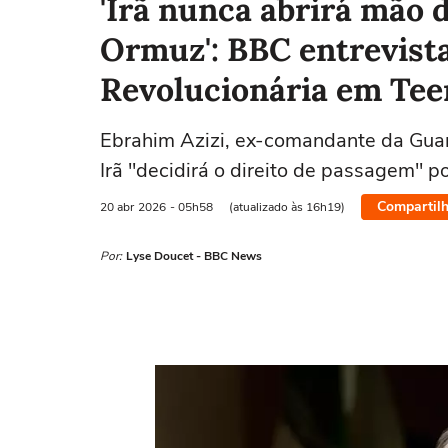
'Irã nunca abrirá mão d
Ormuz': BBC entrevist
Revolucionária em Tee
Ebrahim Azizi, ex-comandante da Guard
Irã "decidirá o direito de passagem" po
Compartilh
20 abr
2026
- 05h58
(atualizado às 16h19)
Por:
Lyse Doucet - BBC News