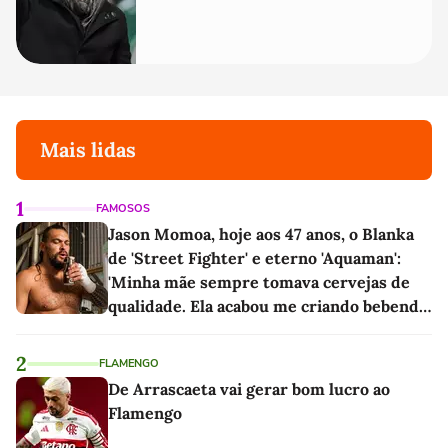
Mais lidas
1
FAMOSOS
Jason Momoa, hoje aos 47 anos, o Blanka
de 'Street Fighter' e eterno 'Aquaman':
'Minha mãe sempre tomava cervejas de
qualidade. Ela acabou me criando bebendo
as melhores'
2
FLAMENGO
De Arrascaeta vai gerar bom lucro ao
Flamengo