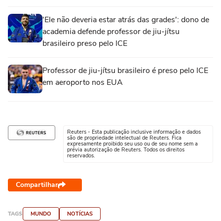
'Ele não deveria estar atrás das grades': dono de
academia defende professor de jiu-jítsu
brasileiro preso pelo ICE
Professor de jiu-jítsu brasileiro é preso pelo ICE
em aeroporto nos EUA
Reuters - Esta publicação inclusive informação e dados
são de propriedade intelectual de Reuters. Fica
expresamente proibido seu uso ou de seu nome sem a
prévia autorização de Reuters. Todos os direitos
reservados.
Compartilhar
TAGS
MUNDO
NOTÍCIAS