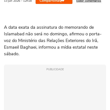
Compartilhar
Exibir comentários
13 jun
2026
- 12h18
‌A data exata da assinatura do memorando de
Islamabad não ⁠será no ‌domingo, afirmou o porta-
voz ‌do Ministério ‌das ⁠Relações Exteriores do Irã,
Esmaeil Baghaei, informou a mídia estatal ‌neste
sábado.
PUBLICIDADE