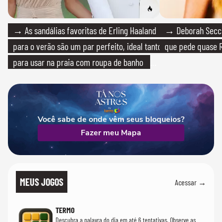
→ As sandálias favoritas de Erling Haaland
→ Deborah Secco
para o verão são um par perfeito, ideal tanto
que pede quase R
para usar na praia com roupa de banho
quanto em uma festa com terno de linho
Você sabe de onde vêm seus bloqueios?
Fazer meu Mapa
MEUS JOGOS
Acessar →
TERMO
Descubra a palavra do dia em até 6 tentativas. Observe as