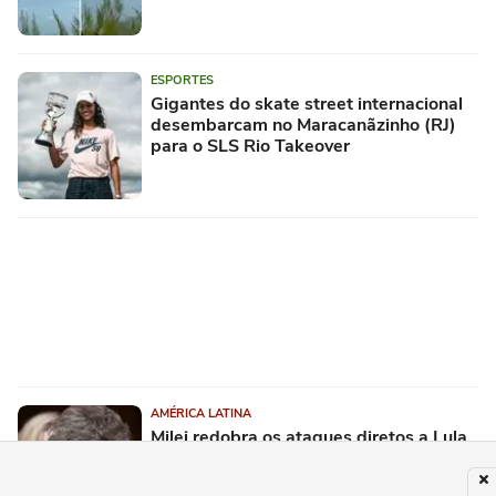
ESPORTES
Gigantes do skate street internacional
desembarcam no Maracanãzinho (RJ)
para o SLS Rio Takeover
AMÉRICA LATINA
Milei redobra os ataques diretos a Lula
e aprofunda a crise diplomática com o
Brasil