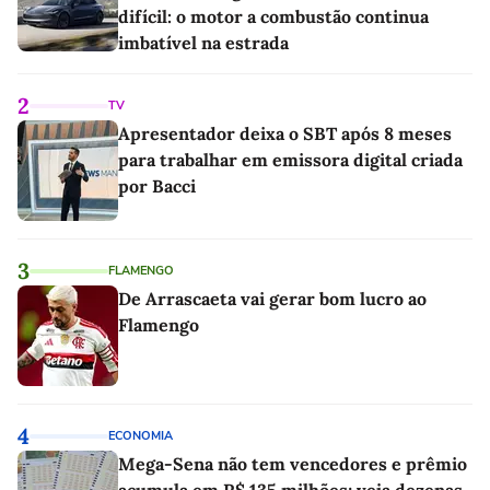
difícil: o motor a combustão continua
imbatível na estrada
2
TV
Apresentador deixa o SBT após 8 meses
para trabalhar em emissora digital criada
por Bacci
3
FLAMENGO
De Arrascaeta vai gerar bom lucro ao
Flamengo
4
ECONOMIA
Mega-Sena não tem vencedores e prêmio
acumula em R$ 135 milhões; veja dezenas