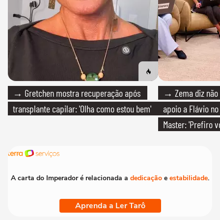
→ Gretchen mostra recuperação após
→ Zema diz não v
transplante capilar: 'Olha como estou bem'
apoio a Flávio no 
Master: 'Prefiro 
PT'
A carta do Imperador é relacionada a
dedicação
e
estabilidade
.
Aprenda a Ler Tarô