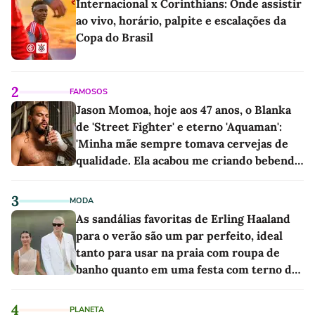
Internacional x Corinthians: Onde assistir
ao vivo, horário, palpite e escalações da
Copa do Brasil
2
FAMOSOS
Jason Momoa, hoje aos 47 anos, o Blanka
de 'Street Fighter' e eterno 'Aquaman':
'Minha mãe sempre tomava cervejas de
qualidade. Ela acabou me criando bebendo
as melhores'
3
MODA
As sandálias favoritas de Erling Haaland
para o verão são um par perfeito, ideal
tanto para usar na praia com roupa de
banho quanto em uma festa com terno de
linho
4
PLANETA