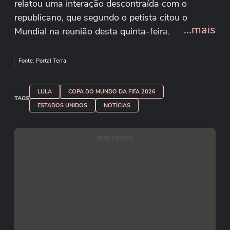
relatou uma interação descontraída com o
republicano, que segundo o petista citou o
...mais
Mundial na reunião desta quinta-feira, 7. “Não
venha anular os vistos dos jogadores brasileiros
da Seleção, nós vamos vir aqui para ganhar a
Fonte: Portal Terra
Copa do Mundo”, disse ao afirmar que Trump riu
ao ouvir o comentário.
LULA
COPA DO MUNDO DA FIFA 2026
Reprodução/CanalGov/Youtube
TAGS
ESTADOS UNIDOS
NOTÍCIAS
PUBLICIDADE