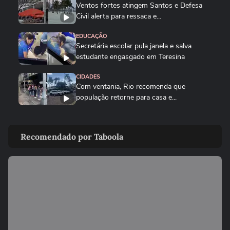
Ventos fortes atingem Santos e Defesa
Civil alerta para ressaca e...
EDUCAÇÃO
Secretária escolar pula janela e salva
estudante engasgado em Teresina
CIDADES
Com ventania, Rio recomenda que
população retorne para casa e...
CIDADES
Tornado destrói casa de pecuarista no RS:
Recomendado por Taboola
‘Cenário de guerra’
MUNDO
Mulher é salva por policial após escorregar
ao tentar embarcar em...
CIDADES
Corredora diz que tomou rasteira de dois
homens em parque de São...