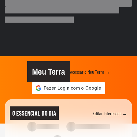
BRASIL
Motorista de ônibus é retirado à força de
veículo por policiais...
CIDADES
Motorista de ônibus é retirado à força de
veículo por policiais...
BRASIL
Defesa Civil do RJ atualiza alerta para
vendavais em meio à...
Meu Terra
Acessar o Meu Terra →
CIDADES
Sessão da Câmara é interrompida após
briga entre vereadores no...
BRASIL
Foguete da SpaceX atinge a Lua e abre
O ESSENCIAL DO DIA
Editar interesses →
cratera de quase 20 metros...
BRASIL
Lula diz que liberdade de expressão 'tem