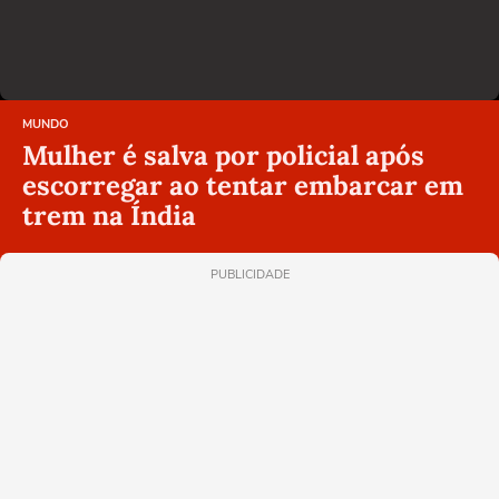
MUNDO
Mulher é salva por policial após
escorregar ao tentar embarcar em
trem na Índia
PUBLICIDADE