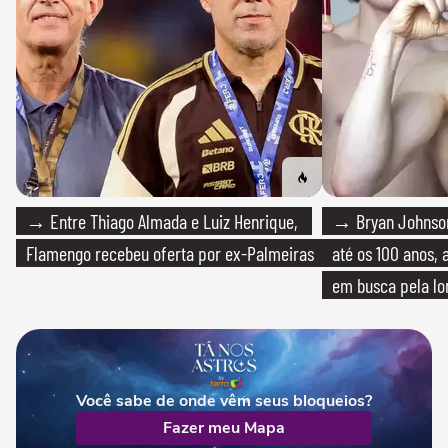
→ Entre Thiago Almada e Luiz Henrique,
→ Bryan Johnson
Flamengo recebeu oferta por ex-Palmeiras
até os 100 anos, 
em busca pela lo
Você sabe de onde vêm seus bloqueios?
Fazer meu Mapa