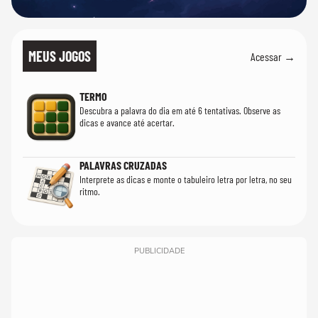
MEUS JOGOS
Acessar →
TERMO
Descubra a palavra do dia em até 6 tentativas. Observe as
dicas e avance até acertar.
PALAVRAS CRUZADAS
Interprete as dicas e monte o tabuleiro letra por letra, no seu
ritmo.
PUBLICIDADE