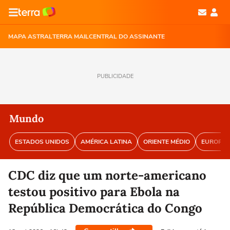
MAPA ASTRAL
TERRA MAIL
CENTRAL DO ASSINANTE
PUBLICIDADE
Mundo
ESTADOS UNIDOS
AMÉRICA LATINA
ORIENTE MÉDIO
EUROPA
CDC diz que um norte-americano
testou positivo para Ebola na
República Democrática do Congo