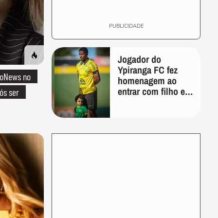
PUBLICIDADE
Jogador do
Ypiranga FC fez
boNews no
homenagem ao
entrar com filho em
ós ser
campo meses
antes da morte da
criança