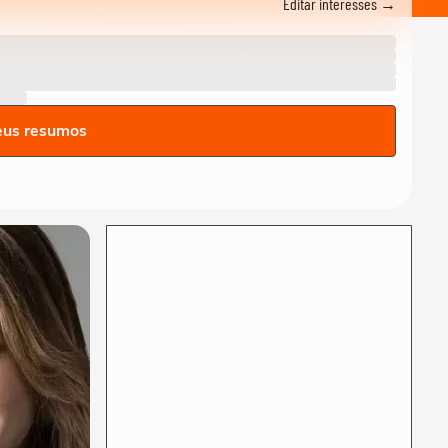
Editar interesses →
SP em alerta e governo cria
Gabinete...
CIDADES
Ciclone bomba: Defesa Civil
alerta para ventos de até
100 km/h em...
ESPORTES
eus resumos
Raio atinge estádio na
Tailândia, mata um jogador e
deixa outros...
BRASIL
Vídeos mostram "nuvem de
cogumelo" durante incêndio
em...