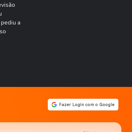
estações de...
evisão
CIDADES
Incêndio destrói banca de
u
jornais após homem colocar
 pediu a
fogo em...
CIDADES
sso
PM resgata trabalhador
boliviano após fuga de
oficina de costura...
BRASIL
Ciclone bomba: Defesa Civil
alerta para ventos de até
100 km/h em...
BRASIL
Voto impresso em urnas
eletrônicas: teste já ocorreu
e levou TSE a...
POLÍTICA
Vereadora do PL manda
parlamentar do PT voltar
para o Ceará e é...
BRASIL
Ciclone extratropical coloca