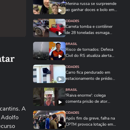
Menina russa se surpreende
ao ganhar doces e bolo em
aniversário em SP
CIDADES
Carreta tomba e contêiner
de 28 toneladas esmaga
carro na Grande...
BRASIL
Risco de tornados: Defesa
ntar
Civil do RS atualiza alerta
em meio à...
CIDADES
Carro fica pendurado em
estacionamento de prédio
após motorista...
BRASIL
'Raiva enorme': colega
comenta prisão de ator
cantins. A
suspeito de estuprar...
CIDADES
 Adolfo
Após fim da greve, falha na
CPTM provoca lotação em
ecurso