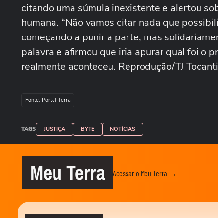
citando uma súmula inexistente e alertou sobr
humana. “Não vamos citar nada que possibilit
começando a punir a parte, mas solidariame
palavra e afirmou que iria apurar qual foi o p
realmente aconteceu. Reprodução/TJ Tocant
Fonte: Portal Terra
TAGS
JUSTIÇA
BYTE
NOTÍCIAS
Meu Terra
Acessar o Meu Terra →