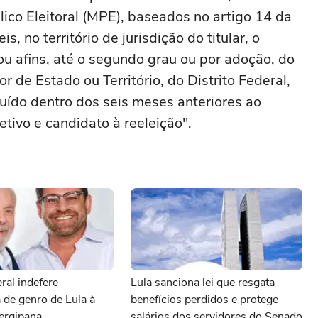
ico Eleitoral (MPE), baseados no artigo 14 da
is, no território de jurisdição do titular, o
u afins, até o segundo grau ou por adoção, do
 de Estado ou Território, do Distrito Federal,
tuído dentro dos seis meses anteriores ao
letivo e candidato à reeleição".
ral indefere
Lula sanciona lei que resgata
 de genro de Lula à
benefícios perdidos e protege
sergipana
salários dos servidores do Senado