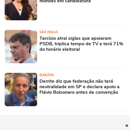
milhões em candidatura
SÃO PAULO
Tarcísio atrai siglas que apoiaram
PSDB, triplica tempo de TV e terá 71%
do horário eleitoral
ELEIÇÕES
Derrite diz que federação não terá
neutralidade em SP e declara apoio a
Flávio Bolsonaro antes de convenção
SÃO PAULO
Oscar, do São Paulo, decide encerrar
carreira como jogador de futebol