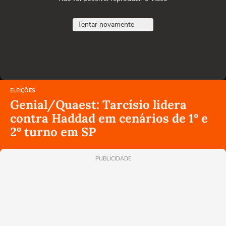
Tentar novamente
ELEIÇÕES
Genial/Quaest: Tarcísio lidera
contra Haddad em cenários de 1º e
2º turno em SP
PUBLICIDADE