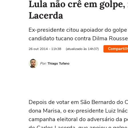
Lula não crê em golpe,
Lacerda
Ex-presidente citou apoiador do golpe 
candidato tucano contra Dilma Rousse
Compartil
26 out
2014
- 11h38
(atualizado às 14h37)
Por:
Thiago Tufano
Depois de votar em São Bernardo do 
dona Marisa, o ex-presidente Luiz Iná
campanha eleitoral do adversário da p
de Carlos Lacerda, que apoiou o golpe 