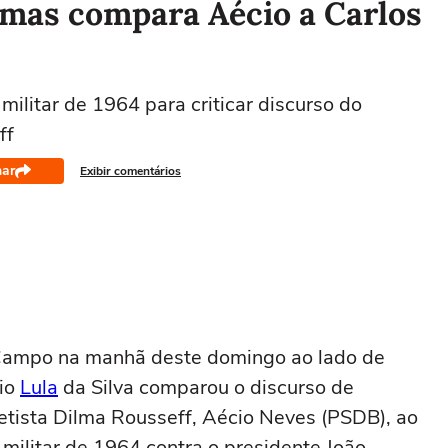
 mas compara Aécio a Carlos
militar de 1964 para criticar discurso do
ff
har
Exibir comentários
Campo na manhã deste domingo ao lado de
cio
Lula
da Silva comparou o discurso de
etista Dilma Rousseff, Aécio Neves (PSDB), ao
militar de 1964 contra o presidente João