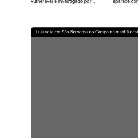
vulnerável e investigado por
aparece co
desvio de verbas
Lula vota em São Bernardo do Campo na manhã des