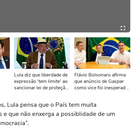
Lula diz que liberdade de
Flávio Bolsonaro afirma
expressão 'tem limite' ao
que anúncio de Gaspar
sancionar lei de proteção
como vice foi inesperado:
odeia
a menores de idade
'Chá revelação'
s, Lula pensa que o País tem muita
os e que não enxerga a possiblidade de um
emocracia”.