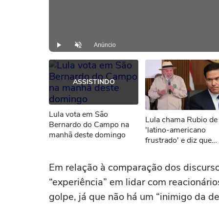
Anúncio
Play
Desmutar
ASSISTINDO
Lula vota em São
Lula chama Rubio de
Bernardo do Campo na
'latino-americano
manhã deste domingo
frustrado' e diz que
secretário dos EUA '
o Brasil'
Em relação à comparação dos discurso
“experiência” em lidar com reacionári
golpe, já que não há um “inimigo da d