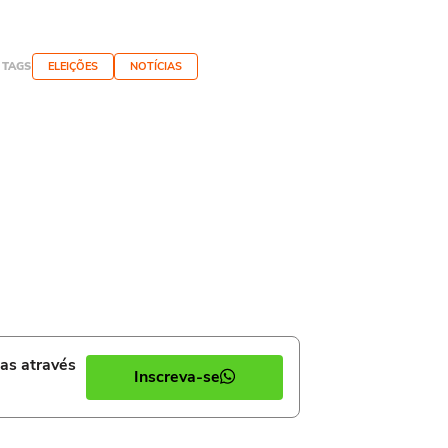
TAGS
ELEIÇÕES
NOTÍCIAS
ias através
Inscreva-se