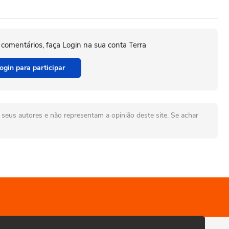
 comentários, faça Login na sua conta Terra
ogin para participar
seus autores e não representam a opinião deste site. Se achar