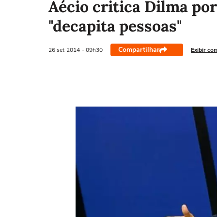
Aécio critica Dilma po
"decapita pessoas"
Compartilhar
26 set
2014
- 09h30
Exibir co