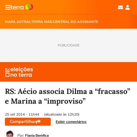
MAPA ASTRAL
TERRA MAIL
CENTRAL DO ASSINANTE
PUBLICIDADE
RS: Aécio associa Dilma a “fracasso”
e Marina a “improviso”
25 set
2014
- 11h44
(atualizado às 12h20)
Compartilhar
Exibir comentários
Por:
Flavia Bemfica