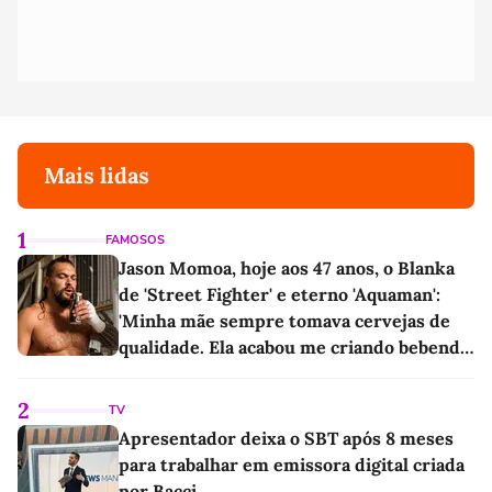
Mais lidas
1
FAMOSOS
Jason Momoa, hoje aos 47 anos, o Blanka
de 'Street Fighter' e eterno 'Aquaman':
'Minha mãe sempre tomava cervejas de
qualidade. Ela acabou me criando bebendo
as melhores'
2
TV
Apresentador deixa o SBT após 8 meses
para trabalhar em emissora digital criada
por Bacci