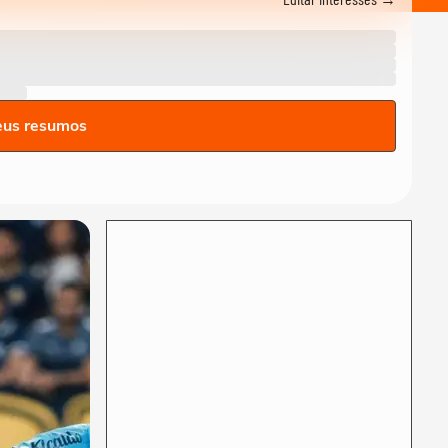
que diretor de escola
derruba atirador e...
EDUCAÇÃO
Professora com câncer de
mama é surpreendida por
estudantes com...
eus resumos
EDUCAÇÃO
Professora com câncer de
mama é surpreendida por
estudantes com...
LIA GLAZ
Lia Glaz: Inclusão digital
além do acesso para uma
10:51
educação mais...