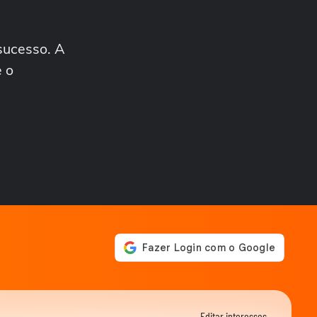
copo de água...
EDUCAÇÃO
Bebês se emocionam
ouvindo voz das mães e
sucesso. A
vídeo viraliza:...
e o
CARREIRA
Sucesso nas redes,
mecânico cego diz que
interesse pela profissão...
POLÍTICA
Vereadores do União Brasil
se envolvem em pancadaria
com...
CIDADES
PM usa gás e cassetetes
para retirar estudantes da
00:58
USP
EDUCAÇÃO
'Six seven': o meme sem
sentido que parou salas de
aula #shorts
MUNDO
Vídeo mostra momento em
Editar interesses →