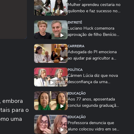
Mulher aprendeu cestaria no
quilombo e faz sucesso no
RJ: 'Está no...
ENTRETÊ
Luciano Huck comemora
aprovação de filho Benício
em faculdade que...
CARREIRA
Advogada do PI emociona
ao ajudar pai agricultor a
conquistar...
POLÍTICA
Cármen Lúcia diz que nova
desconfiança da urna
03:51
eletrônica é...
EDUCAÇÃO
Aos 77 anos, aposentada
e, embora
conclui segunda graduação
tais para o
e diz: 'Sonhos...
como uma
EDUCAÇÃO
Professora denuncia que
aluno colocou vidro em seu