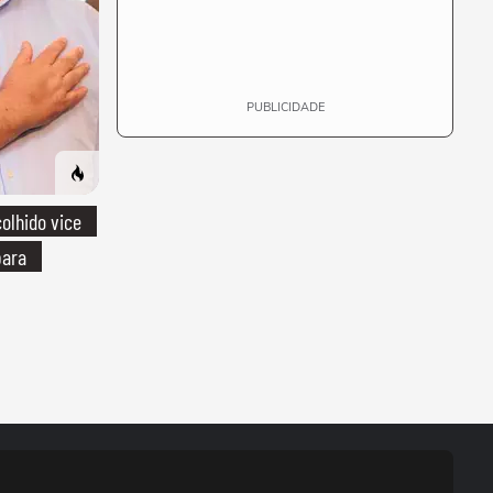
PUBLICIDADE
olhido vice
para