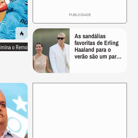
PUBLICIDADE
As sandálias
favoritas de Erling
limina o Remo
Haaland para o
verão são um par
perfeito, ideal tanto
para usar na praia
com roupa de
banho quanto em
uma festa com
terno de linho