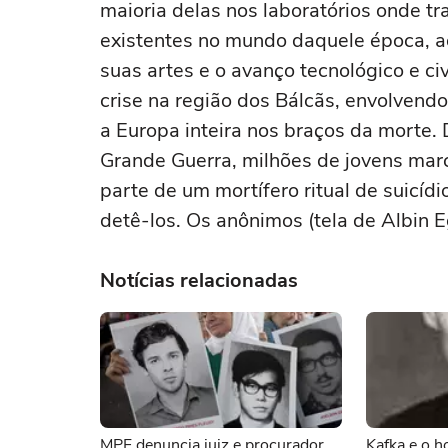
maioria delas nos laboratórios onde tr
existentes no mundo daquele época, 
suas artes e o avanço tecnológico e ci
crise na região dos Bálcãs, envolvendo
a Europa inteira nos braços da morte.
Grande Guerra, milhões de jovens mar
parte de um mortífero ritual de suicí
detê-los. Os anônimos (tela de Albin E
Notícias relacionadas
MPF denuncia juiz e procurador
Kafka e o h