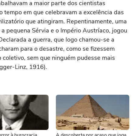
abalhavam a maior parte dos cientistas
ao tempo em que celebravam a excelência das
vilizatório que atingiram. Repentinamente, uma
 a pequena Sérvia e o Império Austríaco, jogou
 Declarada a guerra, que logo chamou-se a
charam para o desastre, como se fizessem
dio coletivo, sem que ninguém pudesse mais
gger-Linz, 1916).
orror à burocracia
A descoberta por acaso que joga