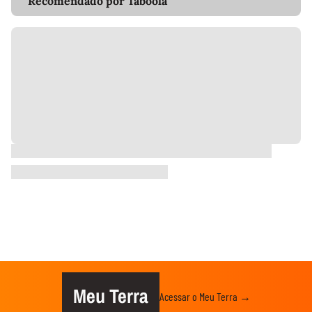
Recomendado por Taboola
Meu Terra
Acessar o Meu Terra →