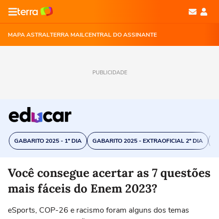
MAPA ASTRAL
TERRA MAIL
CENTRAL DO ASSINANTE
PUBLICIDADE
GABARITO 2025 - 1º DIA
GABARITO 2025 - EXTRAOFICIAL 2º DIA
C
Você consegue acertar as 7 questões
mais fáceis do Enem 2023?
eSports, COP-26 e racismo foram alguns dos temas