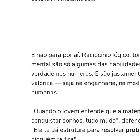
E não para por aí. Raciocínio lógico, t
mental são só algumas das habilidad
verdade nos números. E são justament
valoriza — seja na engenharia, na medi
humanas.
"Quando o jovem entende que a matem
conquistar sonhos, tudo muda", defend
"Ela te dá estrutura para resolver
prob
ninguém te tira".