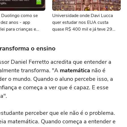
 Duolingo como se
Universidade onde Davi Lucca
 dez anos - app
quer estudar nos EUA custa
ei para crianças e
quase R$ 400 mil e já teve 29
es?
ganhadores do prêmio Nobel
transforma o ensino
sor Daniel Ferretto acredita que entender a
ealmente transforma. "A
matemática
não é
der o mundo. Quando o aluno percebe isso, a
fiança e começa a ver que é capaz. E esse
a".
estudante perceber que ele não é o problema.
eia matemática. Quando começa a entender e