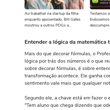
Ao trabalhar na startup da filha
Testamos o
enquanto aposentado, Bill Gates
tivéssemos
mostrou a outros PDGs a
descumpre l
importância de estar na linha de
adolescent
frente
Entender a lógica da matemática 
Mais do que decorar fórmulas, o Profes
lógica por trás dos números é o que r
sobre decorar fórmulas, é sobre enten
transformação acontece. Ele ganha con
sentimento vale mais que qualquer not
Segundo ele, a chave está em fazer o 
"Tem aluno que chega dizendo que od