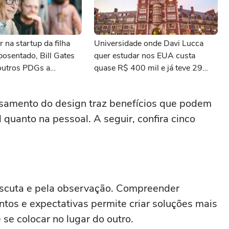
r na startup da filha
Universidade onde Davi Lucca
osentado, Bill Gates
quer estudar nos EUA custa
outros PDGs a
quase R$ 400 mil e já teve 29
 de estar na linha de
ganhadores do prêmio Nobel
ensamento do design traz benefícios que podem
l quanto na pessoal. A seguir, confira cinco
scuta e pela observação. Compreender
tos e expectativas permite criar soluções mais
 se colocar no lugar do outro.