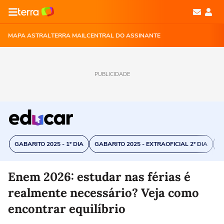
MAPA ASTRAL
TERRA MAIL
CENTRAL DO ASSINANTE
PUBLICIDADE
GABARITO 2025 - 1º DIA
GABARITO 2025 - EXTRAOFICIAL 2º DIA
C
Enem 2026: estudar nas férias é
realmente necessário? Veja como
encontrar equilíbrio