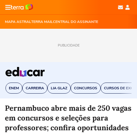
MAPA ASTRAL
TERRA MAIL
CENTRAL DO ASSINANTE
PUBLICIDADE
ENEM
CARREIRA
LIA GLAZ
CONCURSOS
CURSOS DE EXCE
Pernambuco abre mais de 250 vagas
em concursos e seleções para
professores; confira oportunidades