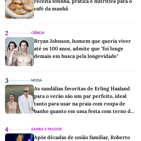
receita fofinha, prática e nutritiva para o
café da manhã
2
CIÊNCIA
Bryan Johnson, homem que queria viver
até os 100 anos, admite que "foi longe
demais em busca pela longevidade"
3
MODA
As sandálias favoritas de Erling Haaland
para o verão são um par perfeito, ideal
tanto para usar na praia com roupa de
banho quanto em uma festa com terno de
linho
4
SAMBA E PAGODE
Após décadas de união familiar, Roberto