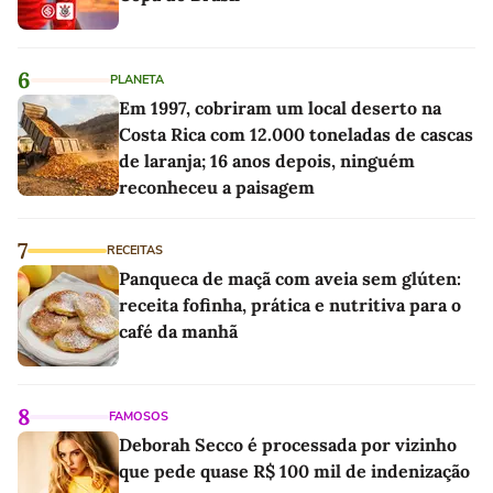
6
PLANETA
Em 1997, cobriram um local deserto na
Costa Rica com 12.000 toneladas de cascas
de laranja; 16 anos depois, ninguém
reconheceu a paisagem
7
RECEITAS
Panqueca de maçã com aveia sem glúten:
receita fofinha, prática e nutritiva para o
café da manhã
8
FAMOSOS
Deborah Secco é processada por vizinho
que pede quase R$ 100 mil de indenização