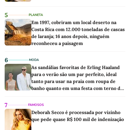
5
PLANETA
Em 1997, cobriram um local deserto na
Costa Rica com 12.000 toneladas de cascas
de laranja; 16 anos depois, ninguém
reconheceu a paisagem
6
MODA
As sandálias favoritas de Erling Haaland
para o verão são um par perfeito, ideal
tanto para usar na praia com roupa de
banho quanto em uma festa com terno de
linho
7
FAMOSOS
Deborah Secco é processada por vizinho
que pede quase R$ 100 mil de indenização