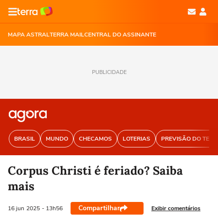
MAPA ASTRAL
TERRA MAIL
CENTRAL DO ASSINANTE
PUBLICIDADE
BRASIL
MUNDO
CHECAMOS
LOTERIAS
PREVISÃO DO TEM
Corpus Christi é feriado? Saiba
mais
Compartilhar
Exibir comentários
16 jun
2025
- 13h56