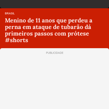
BRASIL
Menino de 11 anos que perdeu a
perna em ataque de tubarão dá
primeiros passos com prótese
#shorts
PUBLICIDADE