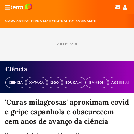
MAPA ASTRAL
TERRA MAIL
CENTRAL DO ASSINANTE
PUBLICIDADE
Ciência
CIÊNCIA
XATAKA
I2GO
EDUKA.AI
GAMEON
ASSINE ANT
'Curas milagrosas' aproximam covid
e gripe espanhola e obscurecem
cem anos de avanço da ciência