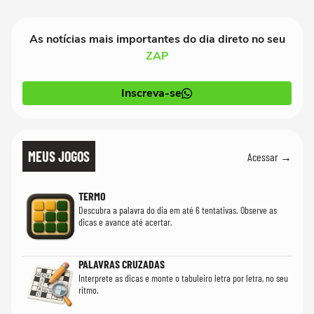
As notícias mais importantes do dia direto no seu
ZAP
Inscreva-se
MEUS JOGOS
Acessar →
TERMO
Descubra a palavra do dia em até 6 tentativas. Observe as
dicas e avance até acertar.
PALAVRAS CRUZADAS
Interprete as dicas e monte o tabuleiro letra por letra, no seu
ritmo.