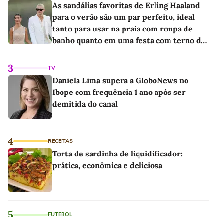
As sandálias favoritas de Erling Haaland
para o verão são um par perfeito, ideal
tanto para usar na praia com roupa de
banho quanto em uma festa com terno de
linho
3
TV
Daniela Lima supera a GloboNews no
Ibope com frequência 1 ano após ser
demitida do canal
4
RECEITAS
Torta de sardinha de liquidificador:
prática, econômica e deliciosa
5
FUTEBOL