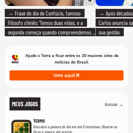
→ Frase do dia de Confúcio, famoso
→ Após décadas d
filósofo chinês: 'Temos duas vidas, e a
Carlos anuncia sa
segunda começa quando compreendemos
sua gestão
que só temos uma'
Ajude o Terra a ficar entre os 20 maiores sites de
notícias do Brasil.
Vote aqui!
MEUS JOGOS
Acessar →
TERMO
Descubra a palavra do dia em até 6 tentativas. Observe as
dicas e avance até acertar.