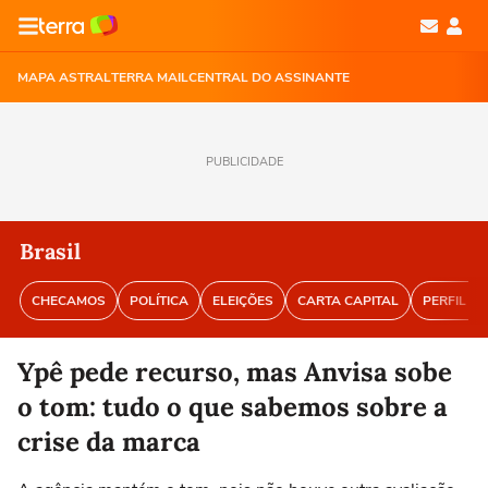
MAPA ASTRAL
TERRA MAIL
CENTRAL DO ASSINANTE
PUBLICIDADE
Brasil
CHECAMOS
POLÍTICA
ELEIÇÕES
CARTA CAPITAL
PERFIL BR
Ypê pede recurso, mas Anvisa sobe
o tom: tudo o que sabemos sobre a
crise da marca