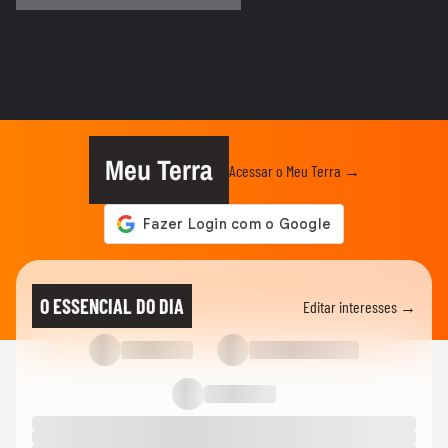
EDUCAÇÃO
Secretária escolar pula janela e salva
estudante engasgado em Teresina
CIDADES
Com ventania, Rio recomenda que
população retorne para casa e...
Meu Terra
Acessar o Meu Terra →
CIDADES
Corredora diz que tomou rasteira de dois
homens em parque de São...
CIDADES
Motorista de ônibus é retirado à força de
O ESSENCIAL DO DIA
Editar interesses →
veículo por policiais...
CIDADES
Sessão da Câmara é interrompida após
briga entre vereadores no...