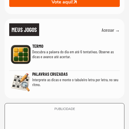
Vote aqui!
MEUS JOGOS
Acessar →
TERMO
Descubra a palavra do dia em até 6 tentativas. Observe as
dicas e avance até acertar.
PALAVRAS CRUZADAS
Interprete as dicas e monte o tabuleiro letra por letra, no seu
ritmo.
PUBLICIDADE