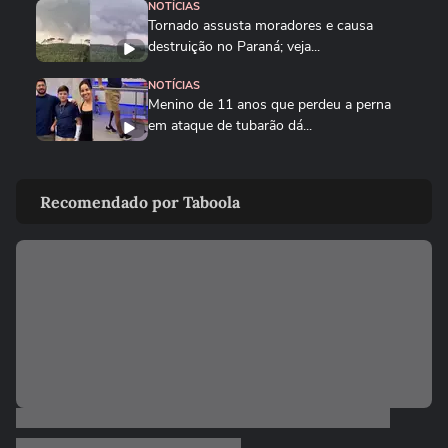
NOTÍCIAS
Tornado assusta moradores e causa
destruição no Paraná; veja...
NOTÍCIAS
Menino de 11 anos que perdeu a perna
em ataque de tubarão dá...
NOTÍCIAS
Piloto que morreu em queda de
Recomendado por Taboola
helicóptero no Rio era instrutor de...
CIDADES
Queda de helicóptero deixa ao menos
quatro mortos no Rio de Janeiro
ENTRETÊ
Alinne Rosa registra boletim de ocorrência
após agressão: ‘Não...
CIDADES
Ventos fortes atingem Santos e Defesa
Civil alerta para ressaca e...