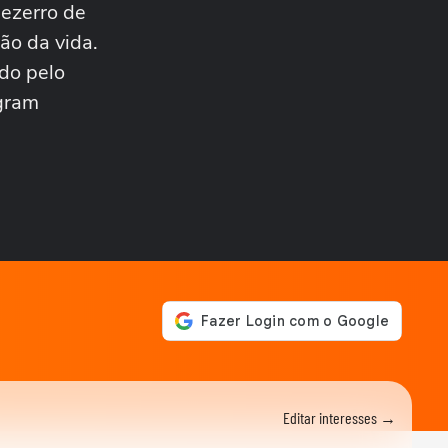
bezerro de
NOTÍCIAS
Lula diz que Brasil não vai
ão da vida.
ficar 'chorando' por
ndo pelo
exportações que...
ESTADOS UNIDOS
agram
Trump acompanha
repatriação de corpos de
militares dos EUA mortos...
ISRAEL
Prefeito de Nova York
admite que não cumprirá
promessa de prender...
MUNDO
Trump diz que EUA vão
atacar ‘em breve’ montanha
estratégica de...
COPA DO MUNDO DA FIFA 2026
Herói da Espanha na final,
Ferran Torres usa boné com
frase de...
COPA DO MUNDO DA FIFA 2026
Editar interesses →
Temporal deixa regiões de