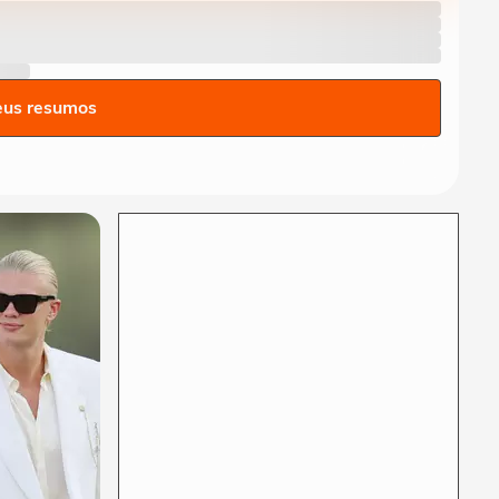
Nova York ‘debaixo d’água’
na véspera da...
ESTADOS UNIDOS
Trump acusa China de
acessar dados de 220
eus resumos
milhões de eleitores e...
ESTADOS UNIDOS
Fumaça de incêndios
florestais no Canadá
encobre céu de Nova York
MUNDO
Bombeiros usam máscara
de oxigênio em pombo que
passou mal após...