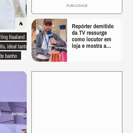
PUBLICIDADE
Repórter demitido
da TV ressurge
rling Haaland
como locutor em
loja e mostra a
to, ideal tanto
importância de ser
 de banho
versátil
o de linho