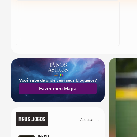
Você sabe de onde vêm seus bloqueios?
Fazer meu Mapa
MEUS JOGOS
Acessar →
TERMO