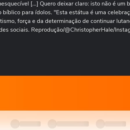
uecível [...] Quero deixar claro: isto não é um 
 bíblico para ídolos. "Esta estátua é uma celebraç
iotismo, força e da determinação de continuar luta
redes sociais. Reprodução/@ChristopherHale/Inst