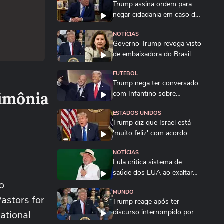
Trump assina ordem para
negar cidadania em caso de
'turismo de...
NOTÍCIAS
Governo Trump revoga visto
de embaixadora do Brasil
nos EUA; saiba...
FUTEBOL
Trump nega ter conversado
imônia
com Infantino sobre
proposta da Fifa...
ESTADOS UNIDOS
Trump diz que Israel está
'muito feliz' com acordo
para...
NOTÍCIAS
Lula critica sistema de
saúde dos EUA ao exaltar
o
SUS: ‘Vá tentar...
MUNDO
astors for
Trump reage após ter
discurso interrompido por
ational
gritos de ‘protetor...