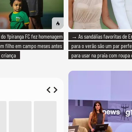
do Ypiranga FC fez homenagem
→ As sandálias favoritas de E
om filho em campo meses antes
para o verão são um par perfei
 criança
para usar na praia com roupa
quanto em uma festa com tern