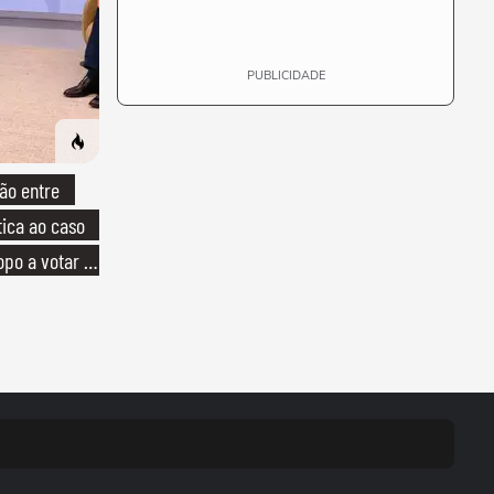
PUBLICIDADE
ão entre
tica ao caso
opo a votar no