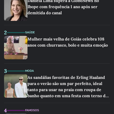
Daniela Lima supera a GloboNews no
Ibope com frequência 1 ano após ser
demitida do canal
2
SAÚDE
Mulher mais velha de Goiás celebra 108
anos com churrasco, bolo e muita emoção
3
MODA
As sandálias favoritas de Erling Haaland
para o verão são um par perfeito, ideal
tanto para usar na praia com roupa de
banho quanto em uma festa com terno de
linho
4
FAMOSOS