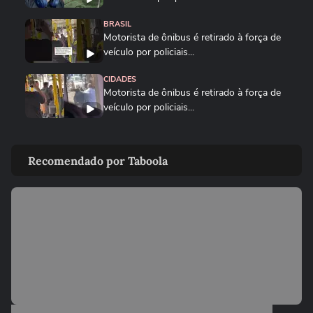
BRASIL
Motorista de ônibus é retirado à força de
veículo por policiais...
CIDADES
Motorista de ônibus é retirado à força de
veículo por policiais...
BRASIL
Defesa Civil do RJ atualiza alerta para
Recomendado por Taboola
vendavais em meio à...
CIDADES
Sessão da Câmara é interrompida após
briga entre vereadores no...
VIDA E ESTILO
'Comecei por necessidade de criança':
artista transforma tubos de...
BRASIL