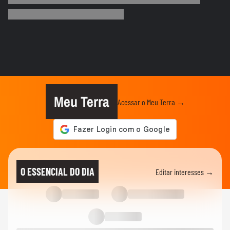
Foguete da SpaceX atinge a Lua e abre
cratera de quase 20 metros...
BRASIL
Lula diz que liberdade de expressão 'tem
limite' ao sancionar lei...
BRASIL
"É um milagre": Com 2% de chance de
engravidar, mulher se emociona...
Meu Terra
Acessar o Meu Terra →
BRASIL
Vídeo mostra o momento da prisão de pai
e madrasta suspeitos de...
ELEIÇÕES
Lula diz que liberdade de expressão 'tem
O ESSENCIAL DO DIA
Editar interesses →
limite' ao sancionar lei...
ELEIÇÕES
Flávio Bolsonaro afirma que anúncio de
Gaspar como vice foi...