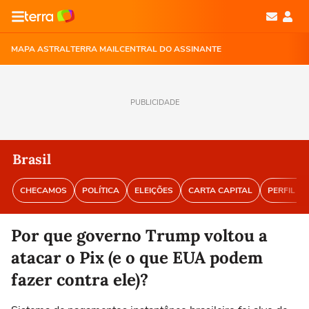
MAPA ASTRAL
TERRA MAIL
CENTRAL DO ASSINANTE
PUBLICIDADE
Brasil
CHECAMOS
POLÍTICA
ELEIÇÕES
CARTA CAPITAL
PERFIL BR
Por que governo Trump voltou a
atacar o Pix (e o que EUA podem
fazer contra ele)?