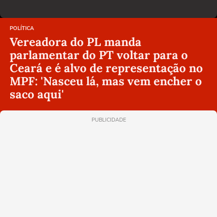
POLÍTICA
Vereadora do PL manda
parlamentar do PT voltar para o
Ceará e é alvo de representação no
MPF: 'Nasceu lá, mas vem encher o
saco aqui'
PUBLICIDADE