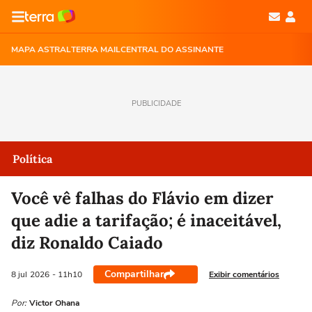
MAPA ASTRAL
TERRA MAIL
CENTRAL DO ASSINANTE
PUBLICIDADE
Política
Você vê falhas do Flávio em dizer
que adie a tarifação; é inaceitável,
diz Ronaldo Caiado
Compartilhar
Exibir comentários
8 jul
2026
- 11h10
Por:
Victor Ohana