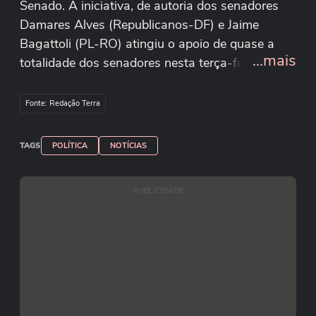
Senado. A iniciativa, de autoria dos senadores
Damares Alves (Republicanos-DF) e Jaime
Bagattoli (PL-RO) atingiu o apoio de quase a
...mais
totalidade dos senadores nesta terça-feira, 12.
Se for instalada, a Comissão Parlamentar de
Inquérito deve investigar a exposição indevida de
Fonte: Redação Terra
menores de idade na internet, especialmente em
contextos de sexualização. A iniciativa faz parte
TAGS
POLÍTICA
NOTÍCIAS
da reação das autoridades após o youtuber
Felca publicar um vídeo com milhões de
PUBLICIDADE
visualizações onde denunciou a prática por parte
de um influenciador. Reprodução/TV
Senado/Youtube