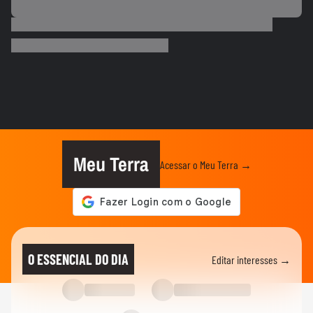
BRASIL
Lula chama Rubio de 'latino-americano
frustrado' e diz que...
ELEIÇÕES
Lula chama Rubio de 'latino-americano
frustrado' e diz que...
CIDADES
Ventos fortes atingem Santos e Defesa
Civil alerta para ressaca e...
Meu Terra
Acessar o Meu Terra →
EDUCAÇÃO
Secretária escolar pula janela e salva
estudante engasgado em Teresina
CIDADES
Com ventania, Rio recomenda que
O ESSENCIAL DO DIA
Editar interesses →
população retorne para casa e...
MUNDO
Mulher é salva por policial após escorregar