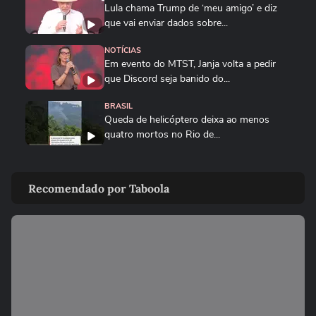
Lula chama Trump de ‘meu amigo’ e diz
que vai enviar dados sobre...
NOTÍCIAS
Em evento do MTST, Janja volta a pedir
que Discord seja banido do...
BRASIL
Queda de helicóptero deixa ao menos
quatro mortos no Rio de...
CIDADES
Queda de helicóptero deixa ao menos
Recomendado por Taboola
quatro mortos no Rio de Janeiro
ENTRETÊ
Alinne Rosa registra boletim de ocorrência
após agressão: ‘Não...
BRASIL
Mulher é salva por policial após escorregar
ao tentar embarcar em...