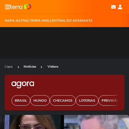
MAPA ASTRAL
TERRA MAIL
CENTRAL DO ASSINANTE
Capa
Notícias
Videos
BRASIL
MUNDO
CHECAMOS
LOTERIAS
PREVISÃO DO 
Ops!