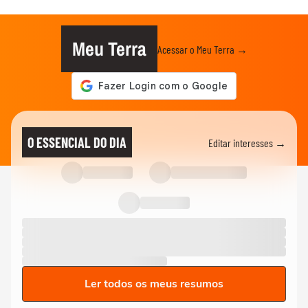
Meu Terra
Acessar o Meu Terra →
O ESSENCIAL DO DIA
Editar interesses →
Ler todos os meus resumos