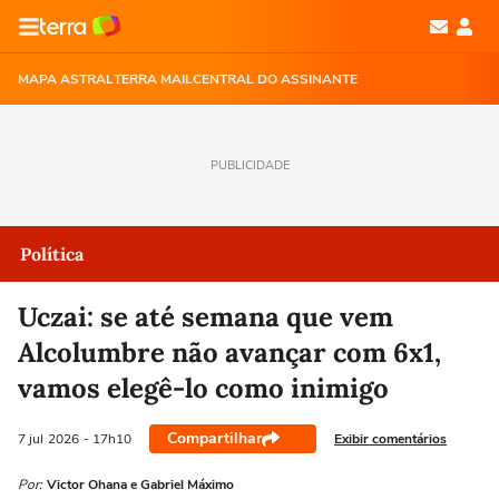
MAPA ASTRAL
TERRA MAIL
CENTRAL DO ASSINANTE
PUBLICIDADE
Política
Uczai: se até semana que vem
Alcolumbre não avançar com 6x1,
vamos elegê-lo como inimigo
Compartilhar
Exibir comentários
7 jul
2026
- 17h10
Por:
Victor Ohana e Gabriel Máximo