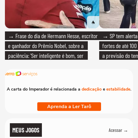
→ Frase do dia de Hermann Hesse, escritor
→ SP tem alerta 
e ganhador do Prêmio Nobel, sobre a
fortes de até 100
paciência: 'Ser inteligente é bom, ser
a previsão do te
paciente é melhor'
A carta do Imperador é relacionada a
dedicação
e
estabilidade
.
Aprenda a Ler Tarô
MEUS JOGOS
Acessar →