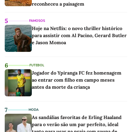
reconheceu a paisagem
5
FAMOSOS
Hoje na Netflix: o novo thriller histórico
para assistir com Al Pacino, Gerard Butler
e Jason Momoa
6
FUTEBOL
Jogador do Ypiranga FC fez homenagem
ao entrar com filho em campo meses
antes da morte da criança
7
MODA
As sandálias favoritas de Erling Haaland
para o verão são um par perfeito, ideal
tanto para usar na praia com roupa de