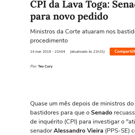
CPI da Lava Toga: Sen
para novo pedido
Ministros da Corte atuaram nos basti
procedimento
Compartil
14 mar
2019
- 21h04
(atualizado às 21h31)
Por:
Teo Cury
Quase um mês depois de ministros do 
bastidores para que o
Senado
recuass
de inquérito (CPI) para investigar o "at
senador
Alessandro Vieira
(PPS-SE) co