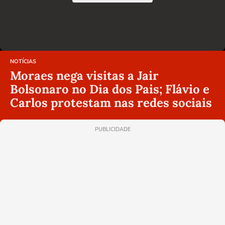
NOTÍCIAS
Moraes nega visitas a Jair
Bolsonaro no Dia dos Pais; Flávio e
Carlos protestam nas redes sociais
PUBLICIDADE