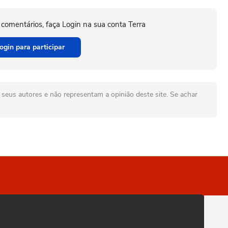
 comentários, faça Login na sua conta Terra
ogin para participar
seus autores e não representam a opinião deste site. Se achar