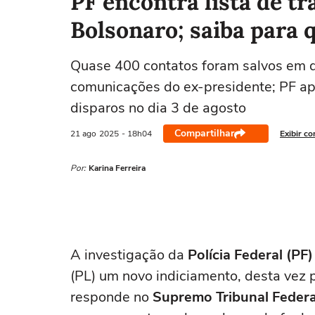
PF encontra lista de t
Bolsonaro; saiba par
Quase 400 contatos foram salvos em q
comunicações do ex-presidente; PF a
disparos no dia 3 de agosto
Compartilhar
21 ago
2025
- 18h04
Exibir c
Por:
Karina Ferreira
A investigação da
Polícia Federal (PF)
(PL) um novo indiciamento, desta vez p
responde no
Supremo Tribunal Federa