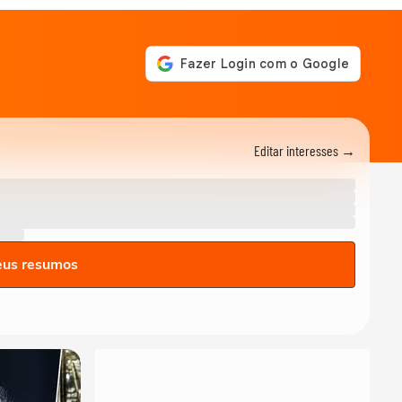
Editar interesses →
eus resumos