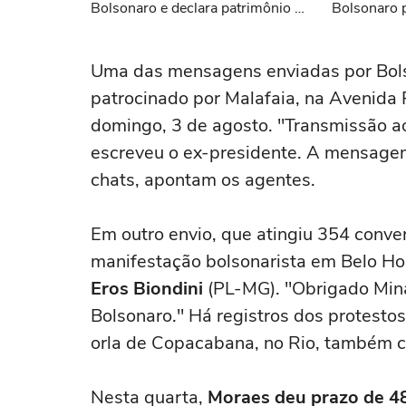
Bolsonaro e declara patrimônio de
Bolsonaro p
R$ 187 mil
Uma das mensagens enviadas por Bols
patrocinado por Malafaia, na Avenida 
domingo, 3 de agosto. "Transmissão ao 
escreveu o ex-presidente. A mensage
chats, apontam os agentes.
Em outro envio, que atingiu 354 conv
manifestação bolsonarista em Belo Ho
Eros Biondini
(PL-MG). "Obrigado Minas
Bolsonaro." Há registros dos protestos
orla de Copacabana, no Rio, também c
Nesta quarta,
Moraes deu prazo de 48