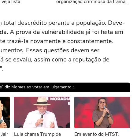
veja lista
organização criminosa da trama
golpista; veja
m total descrédito perante a população. Deve-
da. A prova da vulnerabilidade já foi feita em
te trazê-la novamente e constantemente.
gumentos. Essas questões devem ser
 já se esvaiu, assim como a reputação de
".
’, diz Moraes ao votar em julgamento :
sível reproduzir o vídeo
Jair
Lula chama Trump de
Em evento do MTST,
ar novamente