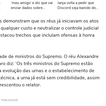
s
‘meu amigo’ e diz que vai
Janja volta a pedir que
enviar dados sobre
Discord seja banido do
desmatamento aos EUA
Brasil: ‘Misoginia ali corre
por tarifaço
solta’
s demonstram que os réus já iniciavam os atos
ualquer custo e neutralizar o controle judicial
estacou trechos que incluíam ofensas à honra
idade de ministros do Supremo. O réu Alexandre
 diz: ‘Os três ministros do Supremo estão
, a evolução das urnas e o estabelecimento de
técnica, a urna já está sem credibilidade, assim
escentou o relator.
PUBLICIDADE