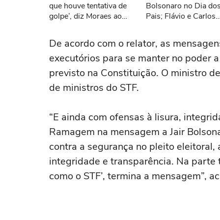
que houve tentativa de
Bolsonaro no Dia do
golpe’, diz Moraes ao
Pais; Flávio e Carlos
votar em julgamento
protestam nas redes
sociais
De acordo com o relator, as mensagen
executórios para se manter no poder a q
previsto na Constituição. O ministro d
de ministros do STF.
“E ainda com ofensas à lisura, integr
Ramagem na mensagem a Jair Bolsonaro
contra a segurança no pleito eleitoral
integridade e transparência. Na parte 
como o STF’, termina a mensagem”, acr