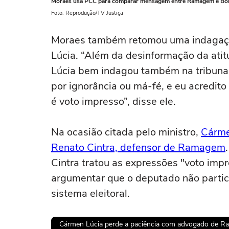
Moraes usa PCC para comparar mensagem entre Ramagem e Bols
Foto: Reprodução/TV Justiça
Moraes também retomou uma indagação
Lúcia. “Além da desinformação da atit
Lúcia bem indagou também na tribuna 
por ignorância ou má-fé, e eu acredito
é voto impresso”, disse ele.
Na ocasião citada pelo ministro,
Cárme
Renato Cintra, defensor de Ramagem
Cintra tratou as expressões "voto imp
argumentar que o deputado não partic
sistema eleitoral.
Cármen Lúcia perde a paciência com advogado de Ramag