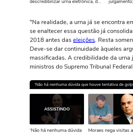
descredibilizar urna eletrônica, diz
julgamento; 
Moraes
"Na realidade, a urna já se encontra e
se enaltecer essa questão já consolida
2018 antes das
eleições
. Resta somen
Deve-se dar continuidade àqueles ar
massificadas. A credibilidade da urna
ministros do Supremo Tribunal Federal
‘Não há nenhuma dúvida que houve tentativa de golpe
Ops!
ASSISTINDO
Não foi pos
‘Não há nenhuma dúvida
Moraes nega visitas a 
Tent