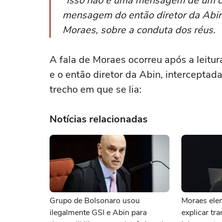
“Isso não é uma mensagem de um de
mensagem do então diretor da Abin 
Moraes, sobre a conduta dos réus.
A fala de Moraes ocorreu após a leitu
e o então diretor da Abin, interceptada
trecho em que se lia:
Notícias relacionadas
Grupo de Bolsonaro usou
Moraes ele
ilegalmente GSI e Abin para
explicar tr