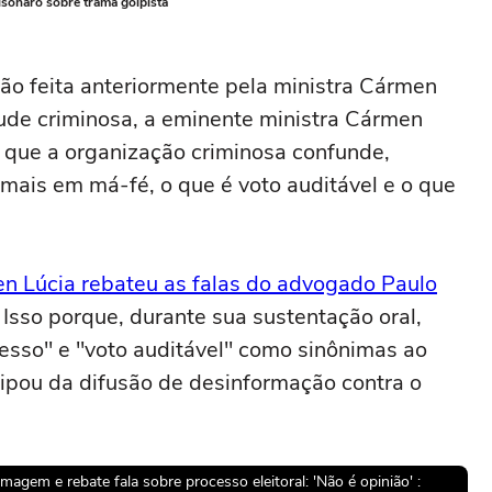
onaro sobre trama golpista
 feita anteriormente pela ministra Cármen
ude criminosa, a eminente ministra Cármen
que a organização criminosa confunde,
 mais em má-fé, o que é voto auditável e o que
n Lúcia rebateu as falas do advogado Paulo
. Isso porque, durante sua sustentação oral,
resso" e "voto auditável" como sinônimas ao
ipou da difusão de desinformação contra o
em e rebate fala sobre processo eleitoral: 'Não é opinião' :