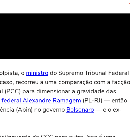
olpista, o
ministro
do Supremo Tribunal Federal
o caso, recorreu a uma comparação com a facção
l (PCC) para dimensionar a gravidade das
 federal Alexandre Ramagem
(PL-RJ) — então
igência (Abin) no governo
Bolsonaro
— e o ex-