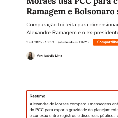
Moraes usa PCC para 
Ramagem e Bolsonaro s
Comparação foi feita para dimensiona
Alexandre Ramagem e o ex-presidente 
Compartilha
9 set
2025
- 10h53
(atualizado às 11h21)
Por:
Isabella Lima
Resumo
Alexandre de Moraes comparou mensagens ent
do PCC para expor a gravidade do planejamento
e conexão entre registros e discursos públicos 