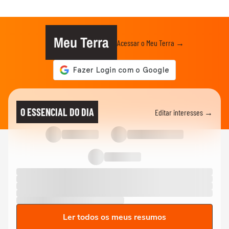
Meu Terra
Acessar o Meu Terra →
O ESSENCIAL DO DIA
Editar interesses →
Ler todos os meus resumos