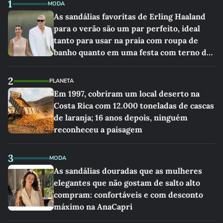
1
MODA
As sandálias favoritas de Erling Haaland
para o verão são um par perfeito, ideal
tanto para usar na praia com roupa de
banho quanto em uma festa com terno de
linho
2
PLANETA
Em 1997, cobriram um local deserto na
Costa Rica com 12.000 toneladas de cascas
de laranja; 16 anos depois, ninguém
reconheceu a paisagem
3
MODA
As sandálias douradas que as mulheres
elegantes que não gostam de salto alto
compram: confortáveis e com desconto
máximo na AnaCapri