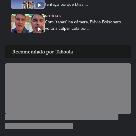
tarifaço porque Brasil...
NOTÍCIAS
Com ‘tapas’ na câmera, Flávio Bolsonaro
volta a culpar Lula por...
NOTÍCIAS
Flávio Bolsonaro chama Lula de ‘Biden
Recomendado por Taboola
brasileiro’ e o culpa por...
NOTÍCIAS
Governo Lula diz que decisão é 'marco
lastimável' e que acionará...
NOTÍCIAS
Lula faz piada sobre ‘dentadura de Trump’
durante reunião no...
NOTÍCIAS
Flávio compara número de cartas de Lula
na prisão às de Bolsonaro...