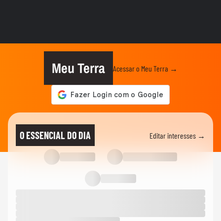
COPA DO MUNDO DA FIFA 2026
Lula critica avião da CBF ter voltado ‘vazio’
após eliminação da...
MUNDO
Lula diz que EUA mentem sobre Irã
querer possuir armas nucleares e...
Meu Terra
Acessar o Meu Terra →
NOTÍCIAS
Flávio Bolsonaro cita eleições no Brasil e
diz em audiência nos...
NOTÍCIAS
‘Acima de qualquer ideologia’, diz Michelle
O ESSENCIAL DO DIA
Editar interesses →
Bolsonaro após...
LULA
Lula mostra dedo do meio durante
discurso no Palácio do Planalto:...