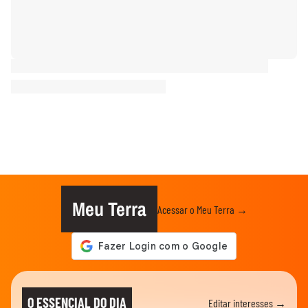
Meu Terra
Acessar o Meu Terra →
O ESSENCIAL DO DIA
Editar interesses →