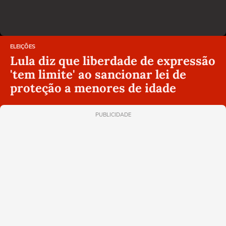
ELEIÇÕES
Lula diz que liberdade de expressão
'tem limite' ao sancionar lei de
proteção a menores de idade
PUBLICIDADE