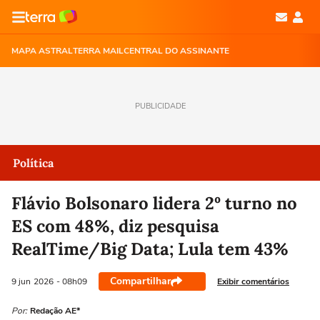
MAPA ASTRAL
TERRA MAIL
CENTRAL DO ASSINANTE
PUBLICIDADE
Política
Flávio Bolsonaro lidera 2º turno no
ES com 48%, diz pesquisa
RealTime/Big Data; Lula tem 43%
Compartilhar
Exibir comentários
9 jun
2026
- 08h09
Por:
Redação AE*