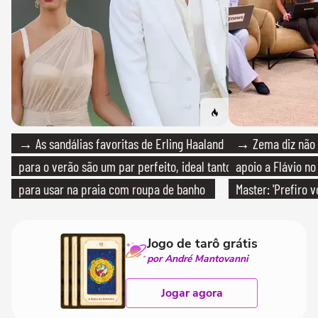
→ As sandálias favoritas de Erling Haaland
→ Zema diz não v
para o verão são um par perfeito, ideal tanto
apoio a Flávio no 
para usar na praia com roupa de banho
Master: 'Prefiro 
quanto em uma festa com terno de linho
PT'
Jogo de tarô grátis
por André Mantovanni
Jogar agora