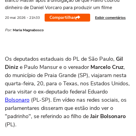
Banco Master após a divulgação de que Flávio cobrou
dinheiro de Daniel Vorcaro para produzir um filme
Compartilhar
Exibir comentários
20 mai
2026
- 21h33
Por:
Maria Magnabosco
Os deputados estaduais do PL de São Paulo,
Gil
Diniz
e Paulo Mansur e o vereador
Marcelo Cruz
,
do município de Praia Grande (SP), viajaram nesta
quarta-feira, 20, para o Texas, nos Estados Unidos,
para visitar o ex-deputado federal Eduardo
Bolsonaro
(PL-SP). Em vídeo nas redes sociais, os
parlamentares disseram que estão indo ver o
"padrinho", se referindo ao filho de
Jair Bolsonaro
(PL).