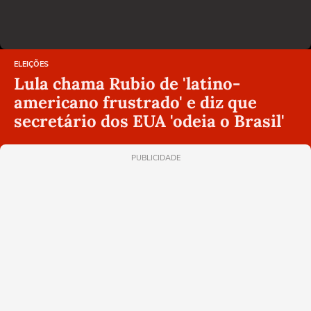
ELEIÇÕES
Lula chama Rubio de 'latino-
americano frustrado' e diz que
secretário dos EUA 'odeia o Brasil'
PUBLICIDADE