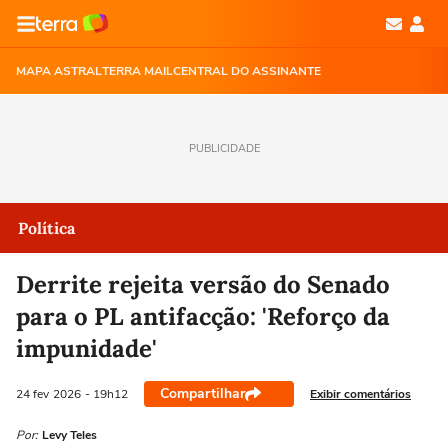
MAPA ASTRAL
TERRA MAIL
CENTRAL DO ASSINANTE
PUBLICIDADE
Política
Derrite rejeita versão do Senado
para o PL antifacção: 'Reforço da
impunidade'
Compartilhar
Exibir comentários
24 fev
2026
- 19h12
Por:
Levy Teles