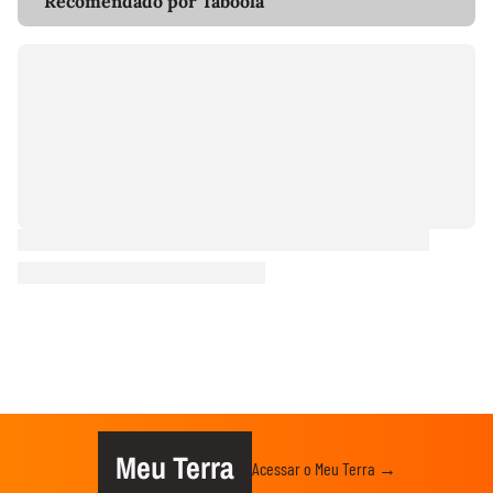
Recomendado por Taboola
Meu Terra
Acessar o Meu Terra →