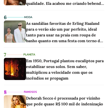
qualidade. Ela acabou me criando bebendo
as melhores'
6
MODA
As sandálias favoritas de Erling Haaland
para o verão são um par perfeito, ideal
tanto para usar na praia com roupa de
banho quanto em uma festa com terno de
linho
7
PLANETA
Em 1950, Portugal plantou eucaliptos para
estabilizar seus solos. Sem saber,
multiplicou a velocidade com que os
incêndios se propagam
8
FAMOSOS
Deborah Secco é processada por vizinho
que pede quase R$ 100 mil de indenização